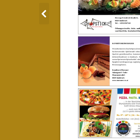
Herzog-Friedrich-Straße13,
6020 Innsbruck
Tel.: +43512567142
FINE ASIAN DINING
ÖffnungszeitenMo. bisSo. und
von11bis23Uhr, Küchebis22Uh
KONDITOREIMURAUER
WennSieösterreichischeSpezialitä
Sachertorteoder Apfelstrudel inhöc
Qualität genießenwollen, kommen
diebesteKonditorei in Innsbruck. 
warmeSpeisenwieSpinatknödel ode
Spaghettiwerdenganztags zugünsti
Preisenangeboten.
KonditoreiMurauer
Adamgasse5–7oder
Museumstraße5
6020 Innsbruck
www.murauer.co.at