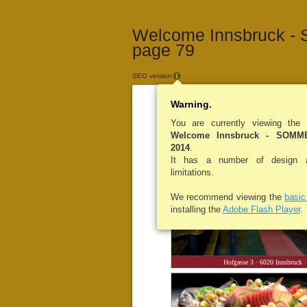
Welcome Innsbruck -
page 79
SEO version
Warning.
You are currently viewing the
Welcome Innsbruck - SOM
2014
.
It has a number of design an
limitations.
We recommend viewing the
basi
installing the
Adobe Flash Player
.
Hofgasse 3 · 6020 Innsbruck ·