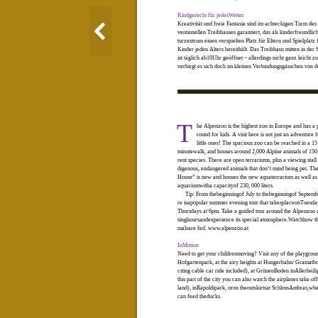
Kindgerecht für jedesWetter
Kreativität und freie Fantasie sind im achteckigen Turm des
ventionellen Treibhauses garantiert, das als kinderfreundlic
turzentrum einen verspielten Platz für Eltern und Spielplatz 
Kinder jeden Alters bereithält. Das Treibhaus mitten in der S
ist täglich ab10Uhr geöffnet – allerdings nicht ganz leicht zu
verbirgt es sich doch im kleinen Verbindungsgässchen von d
T
he Alpenzoo is the highest zoo in Europe and has a 
round for kids. A visit here is not just an adventure f
little ones! The spacious zoo can be reached in a 15
minutewalk, and houses around 2,000 Alpine animals of 150 
rent species. There are open terrariums, plus a viewing stall 
digenous, endangered animals that don’t mind being pet. Th
House” is new and houses the new aquaterrarium as well as 
aquariumwitha capacityof 230, 000 liters.
Tip: From thebeginningof July to thebeginningof Septemb
re isapopular summer evening tour that takesplaceonTuesd
Thursdays at 6pm. Take a guided tour around the Alpenzoo a
singhoursandexperience its special atmosphere.Watchhow t
malsare fed.
www.alpenzoo.at
InMotion
Need to get your childrenmoving? Visit any of the playgroun
Hofgartenpark, at the airy heights at Hungerbahn/ Gramatb
citing cable car ride included), at GrünenBoden inAllerheil
this part of the city you can also watch the airplanes take of
land), inRapoldipark, oron theoutskirtsat SchlossAmbras,wh
can feed theducks.