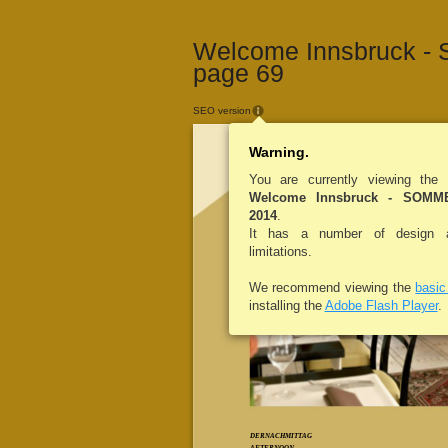
Welcome Innsbruck -
page 69
SEO version
Warning.
You are currently viewing the
Welcome Innsbruck - SOM
2014
.
It has a number of design an
limitations.
We recommend viewing the
basi
installing the
Adobe Flash Player
.
DERNACHMITTAG
AFTERNOON