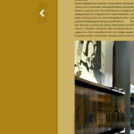
DieNachmittagsstunden ladenbei schönemWetter zumWandern
Ambras insFeriendorf Rinn, dannmittelsFußmarschauf dieRi
Stunden), womanmit einer herrlichenAussicht, vorzügliche
Aufstiegbelohntwird. Empfehlenswert sindauchdieWeine, ist 
dieBar Erlkönig (2013 von „InteriorDesignBest of Year“ unt
perfekteEinstimmungauf einengenussvollenAbend.
//
Thea
hour abus takes you from the citypast SchlossAmbras to the
choose1–1.5hrshike). Youwill be richly rewarded for theasc
cappuccinos. Once youareback in the city, indulge inanaperit
DesignBest of Year” in2013)where thenobleambiencewill set 
©TVB INNSBRUCK,CAFÉCENTRAL,DIEMÜHLE,ERLKÖNIG