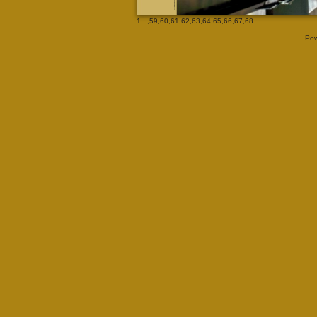
1
...,
59
,
60
,
61
,
62
,
63
,
64
,
65
,
66
,
67
,
68
Pow