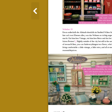
Öffnungszeiten //Op
Mo. bisFr. von
Mon toFri from1
Wilhlem-Greil-Straße12, Innsbruck,
www.kon
Wohnbar 19
Etwas außerhalb der Altstadt ebenfalls im Stadtteil Wilten fi
hier auf zwei Ebenen alles, was das Wohnen so richtig ang
macht. Ein bisschen Vintage, ein bisschen Retro und das bei
fairen Preisen!
||
Slightly outside of the city but still in the s
of townasWilten, you can findeverythingon two floors, whi
living comfortable: a little vintage, a little retro, and all at m
reasonableprices.
Öffnungszeiten //Op
Mo. bisFr. von10bis18Uhr, Sa. von
Mon toFri from10 to6pm, Sat from1
Schöpfstraße19, Innsbruck,
www.wo