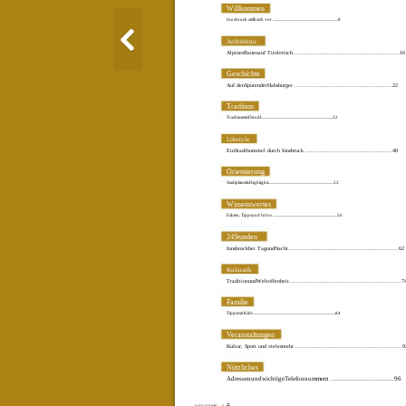
Willkommen
Innsbruck stellt sich vor ........................................................................8
Architektur
AlpinesBauenauf Tirolerisch...........................................................16
Geschichte
Auf denSpurenderHabsburger ......................................................22
Tradition
TrachtmeetsDirndl...............................................................................32
Lifestyle
EinStadtbummel durch Innsbruck ................................................40
Orientierung
Stadtpläne&Highlights.......................................................................52
Wissenswertes
Fakten, Tippsund Infos .......................................................................56
24Stunden
Innsbruckbei TagundNacht.............................................................62
Kulinarik
TraditionundWeltoffenheit..............................................................7
Familie
Tippsmit Kids ..........................................................................................84
Veranstaltungen
Kultur, Sport und vielesmehr ...........................................................9
Nützliches
AdressenundwichtigeTelefonnummern ...................................96