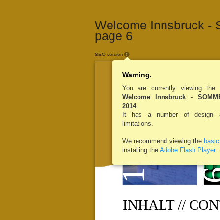
Welcome Innsbruck -
page 6
SEO version
Warning.
You are currently viewing the
Welcome Innsbruck - SOM
2014
.
It has a number of design an
limitations.
We recommend viewing the
basi
installing the
Adobe Flash Player
.
16
6
INHALT // CO