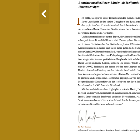
BesucherausallerHerrenLänder, alsTreffpunkt
HerzenderAlpen.
I
ch hoffe, Sie spüren unser Bemühen um Ihr Wohlbefinden
Ihrer Unterkunft, in den vielen Gastgärten und Restauran
den typischenGeschäften indermittelalterlichenAltstadtod
der mondänenMaria-Theresien-Straße, einem der schönsten
derWeltmit Blickauf dieNordkette.
Unddannmarschieren einpaar Typen, diewiemoderneRitte
sehen, mit ihren Downhill-Bikes vorbei. Denen gehen Sie a
nach bis zur Talstation der Nordkettenbahn, keine 10Minute
Gemeinsammit den Bikern sind Sie in einer guten halben Stu
einemGipfel2000MeterüberderStadt, vondemSie imNordend
berührteWildnis eines bizarrenKalkgebirgesund imSüdendieZ
tion, eingebettet in eine spektakuläre Berglandschaft, erleb
Diese Berge sind nicht Kulisse, sondern Teil unserer Stadt!
wie die 30.000 Studenten, die immer wieder neue Impulse se
Und das im vollen Einklang mit dem historischen Umfeld. In
bruckwurde zuBeginnderNeuzeit durchKaiserMaximilianGe
te gemacht und europäische Hochkultur gepflegt. Davon ze
ßergewöhnliche Denkmäler wie die Hofkirche mit ihren S
Mandernoder dasStift Stams imOberland.
Mit den architektonischen Highlights von Zaha Hadid, D
Perrault und David Chipperfield ist Innsbruck im 21. Jahrhu
landet. Entdecken Sie Innsbruck und seine Feriendörfer, Na
Stadt in unmittelbarer Nähe – ichwürdemich sehr freuen, we
dabei einenGrund findenwiederzukommen!
Dr. Karl Gostner
ObmannTourismusverband Innsbruckund seineFeriendörfer