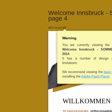
Welcome Innsbruck -
page 4
SEO version
Warning.
You are currently viewing the
Welcome Innsbruck - SOM
2014
.
It has a number of design an
limitations.
We recommend viewing the
basi
installing the
Adobe Flash Player
.
WILLKOMMEN
seitMenschengedenk
Wir Innsbruckerbegrüßen