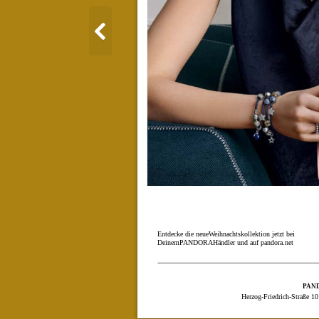
Entdecke die neueWeihnachtskollektion jetzt bei
DeinemPANDORAHändler und auf pandora.net
PAN
Herzog-Friedrich-Straße 1